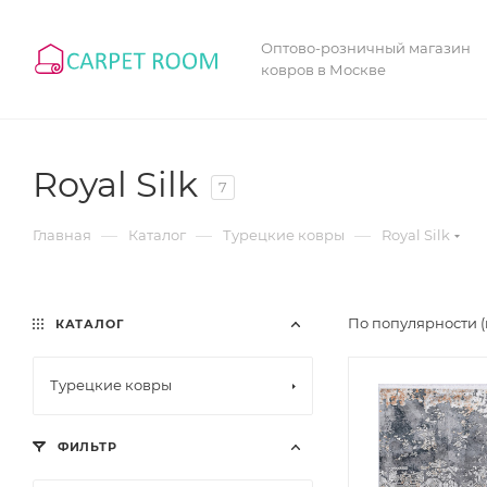
Оптово-розничный магазин
ковров в Москве
Royal Silk
7
—
—
—
Главная
Каталог
Турецкие ковры
Royal Silk
По популярности (
КАТАЛОГ
Турецкие ковры
ФИЛЬТР