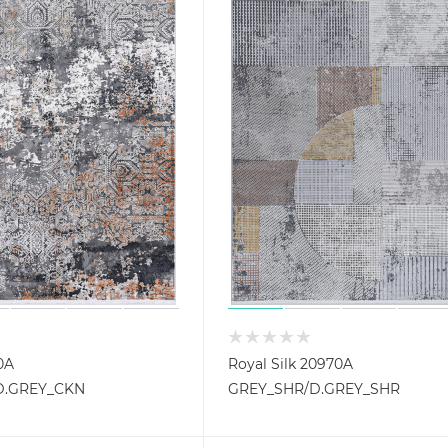
70A
Royal Silk 20970A
D.GREY_CKN
GREY_SHR/D.GREY_SHR