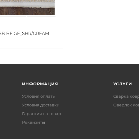
148B BEIGE_SHR/CREAM
ИНФОРМАЦИЯ
УСЛУГИ
Условия оплаты
Сварка ков
Условия доставки
Оверлок ко
Гарантия на товар
Реквизиты