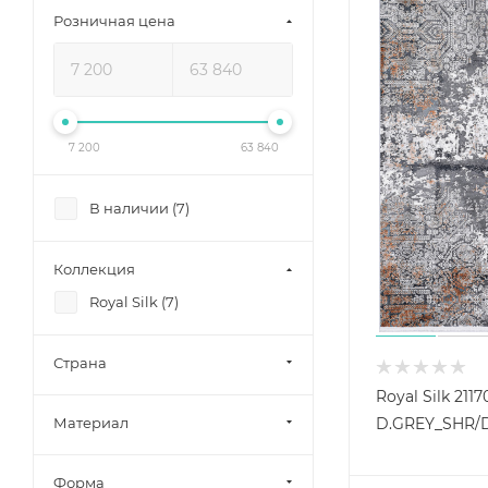
Розничная цена
7 200
63 840
В наличии (
7
)
Коллекция
Royal Silk (
7
)
Страна
Royal Silk 211
Материал
D.GREY_SHR/
Форма